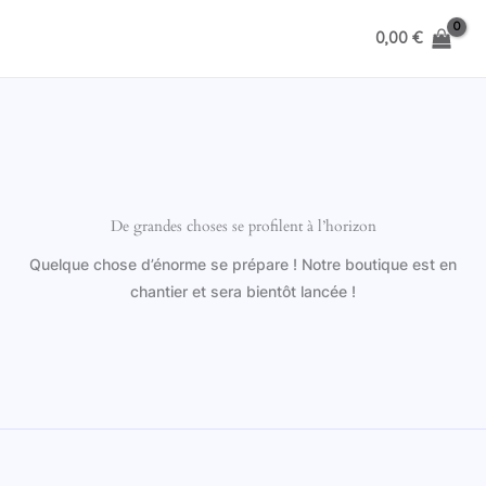
Aller
0,00
€
au
contenu
De grandes choses se profilent à l’horizon
Quelque chose d’énorme se prépare ! Notre boutique est en
chantier et sera bientôt lancée !