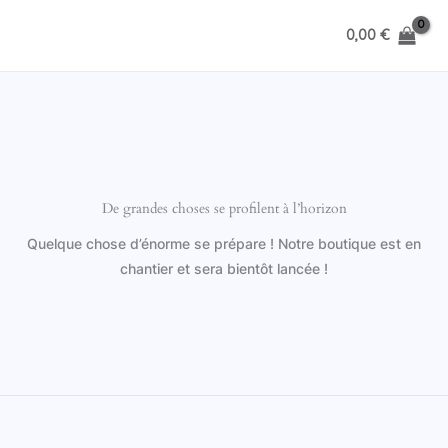
Aller
0,00
€
au
contenu
De grandes choses se profilent à l’horizon
Quelque chose d’énorme se prépare ! Notre boutique est en
chantier et sera bientôt lancée !